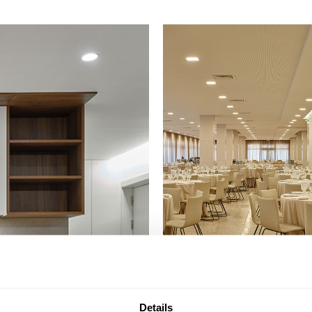
MORTÁGUA
Montebelo Aguieir
Resort
Details