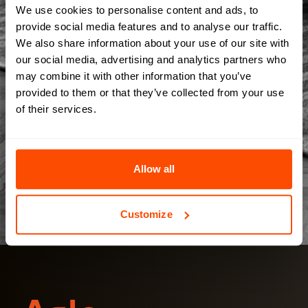
Zone de texte*
We use cookies to personalise content and ads, to
provide social media features and to analyse our traffic.
We also share information about your use of our site with
our social media, advertising and analytics partners who
may combine it with other information that you’ve
provided to them or that they’ve collected from your use
S'abonner à la lettre d'information
of their services.
Voir la politique de confidentialité
SOUMETTRE
Allow all
Customize